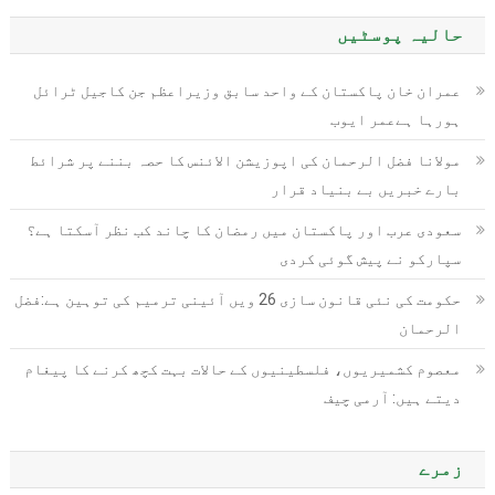
حالیہ پوسٹیں
عمران خان پاکستان کے واحد سابق وزیراعظم جن کاجیل ٹرائل
ہورہا ہےعمر ایوب
مولانا فضل الرحمان کی اپوزیشن الائنس کا حصہ بننے پر شرائط
بارے خبریں بے بنیاد قرار
سعودی عرب اور پاکستان میں رمضان کا چاند کب نظر آسکتا ہے؟
سپارکو نے پیش گوئی کردی
حکومت کی نئی قانون سازی 26 ویں آئینی ترمیم کی توہین ہے:فضل
الرحمان
معصوم کشمیریوں، فلسطینیوں کے حالات بہت کچھ کرنے کا پیغام
دیتے ہیں: آرمی چیف
زمرے