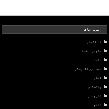
زمرہ جات
ای-اخبار
جنوبی ایشیا
دنیا
صحت اور تندرستی
فیشن
پاکستان
کاروبار
کالم