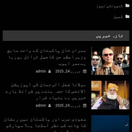
کمیونٹی نیوز
کھیل
تازہ خبریں
عمران خان پاکستان کے واحد سابق
وزیراعظم جن کاجیل ٹرائل ہورہا
ہےعمر ایوب
فروری 24, 2025
admin
مولانا فضل الرحمان کی اپوزیشن
الائنس کا حصہ بننے پر شرائط بارے
خبریں بے بنیاد قرار
فروری 24, 2025
admin
سعودی عرب اور پاکستان میں رمضان
کا چاند کب نظر آسکتا ہے؟ سپارکو
نے پیش گوئی کردی