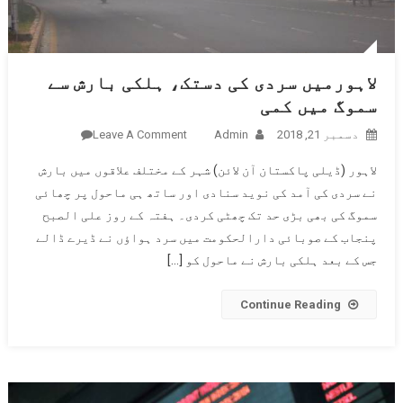
لاہورمیں سردی کی دستک، ہلکی بارش سے
سموگ میں کمی
دسمبر 21, 2018
Admin
Leave A Comment
On
لاہورمیں
لاہور (ڈیلی پاکستان آن لائن) شہر کے مختلف علاقوں میں بارش
سردی کی
نے سردی کی آمد کی نوید سنادی اور ساتھ ہی ماحول پر چھائی
دستک،
سموگ کی بھی بڑی حد تک چھٹی کردی۔ ہفتہ کے روز علی الصبح
ہلکی
پنجاب کے صوبائی دارالحکومت میں سرد ہواﺅں نے ڈیرے ڈالے
بارش سے
سموگ میں
جس کے بعد ہلکی بارش نے ماحول کو […]
کمی
Continue Reading