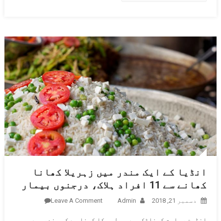
انڈیا کے ایک مندر میں زہریلا کھانا
کھانے سے 11 افراد ہلاک، درجنوں بیمار
دسمبر 21, 2018
Admin
Leave A Comment
On انڈیا
کے ایک
انڈین ریاست کرناٹک میں پولیس کا کہنا ہے کہ مندر میں