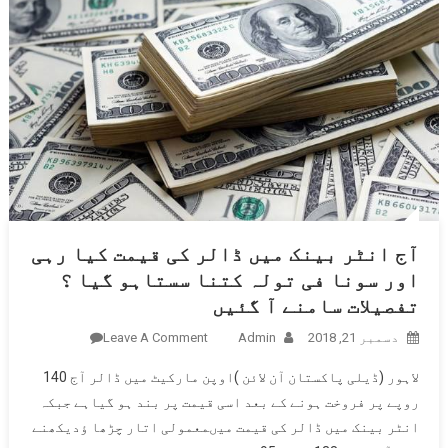
آج انٹر بینک میں ڈالر کی قیمت کیا رہی
اور سونا فی تولہ کتنا سستاہو گیا ؟
تفصیلات سامنے آ گئیں
دسمبر 21, 2018
Admin
Leave A Comment
On آج
انٹر
لاہور (ڈیلی پاکستان آن لائن )اوپن مارکیٹ میں ڈالر آج 140
بینک میں
روپے پر فروخت ہونے کے بعد اسی قیمت پر بند ہو گیاہے جبکہ
ڈالر کی
انٹر بینک میں ڈالر کی قیمت میںمعمولی اتار چڑھا ﺅدیکھنے
قیمت کیا