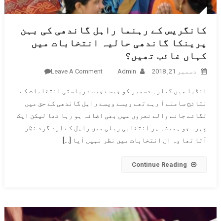
کانگریس کے رہنما راہل گاندھی کی بہن
پرینکا گاندھی حالیہ انتخابات میں
کہاں غائب تھیں؟
دسمبر 21, 2018
Admin
Leave A Comment
On
کانگریس
انڈیا میں گیارہ دسمبر کو جیسے جیسے ریاستی انتخابات کے
کے رہنما
نتائج سامنے آ رہے تھے ویسے ویسے راہل گاندھی کے حق میں
راہل
لگائے جانے والے نعروں میں بھی اضافہ ہو رہا تھا لیکن ایک
گاندھی
چہرہ جو ہمیشہ ہر انتخابی ریلی میں راہل کے ارد گرد نظر
کی بہن
پرینکا
آتا تھا وہ ان انتخابات میں نظر نہیں آیا […]
گاندھی
حالیہ
Continue Reading
انتخابات
میں کہاں
غائب
تھیں؟