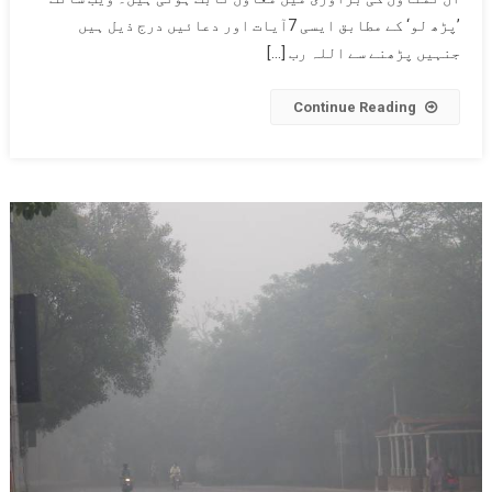
حاصل
’پڑھ لو‘ کے مطابق ایسی 7آیات اور دعائیں درج ذیل ہیں
کرنے کے
جنہیں پڑھنے سے اللہ رب […]
لئے
اسلامی
Continue Reading
دعائیں