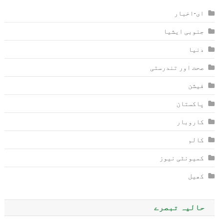
ای-اخبار
جنوبی ایشیا
دنیا
صحت اور تندرستی
فیشن
پاکستان
کاروبار
کالم
کمیونٹی نیوز
کھیل
حالیہ تبصرے