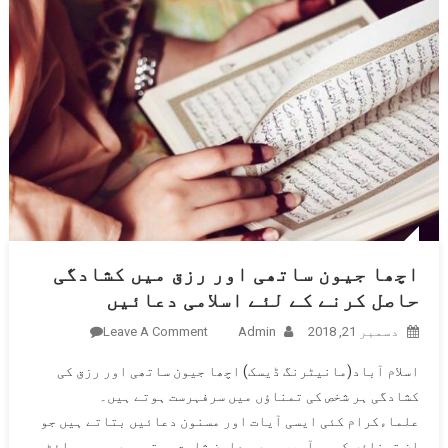
اچھا جیون ساتھی اور رزق میں کشادگی
حاصل کرنے کے لئے اسلامی دعائیں
دسمبر 21, 2018
Admin
Leave A Comment
On اچھا
جیون
اسلام آباد(مانیٹرنگ ڈیسک) اچھا جیون ساتھی اور رزق کی
ساتھی
کشادگی ہر شخص کی تمناﺅں میں سرفہرست ہوتے ہیں۔
اور رزق
علماءکرام کئی ایسی آیات اور مسنون دعائیں بتاتے ہیں جو
میں
ان تمناﺅں کی برآوری میں معاون ثابت ہوتی ہیں۔ ویب سائٹ
کشادگی