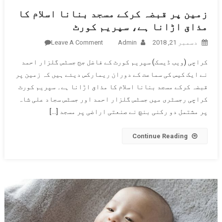
زمین پر قبضہ کرکے مسجد بنانا اسلام کا
مذاق اڑانا ہے، سپریم کورٹ
دسمبر 21, 2018
Admin
Leave A Comment
On زمین
پر قبضہ
کراچی (ویب ڈیسک) سپریم کورٹ کے فاضل جج جسٹس گلزار احمد
کرکے
نے ایک کیس کی سماعت کے دوران ریمارکس دیئے ہیں کہ زمین پر
مسجد
قبضہ کرکے مسجد بنانا اسلام کا مذاق اڑانا ہے۔ سپریم کورٹ
بنانا
کراچی رجسٹری میں جسٹس گلزار احمد اور جسٹس سجاد علی شاہ
اسلام کا
مذاق
پر مشتمل دو رکنی بنچ نے صنعتی اراضی پر مسجد […]
اڑانا
ہے،
Continue Reading
سپریم
کورٹ