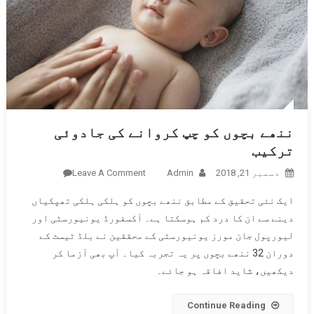
ننھے بچوں کو چپ کروانے کی جادوئی
ترکیب
دسمبر 21, 2018
Admin
Leave A Comment
On ننھے
بچوں کو
ایک نئی تحقیق کے مطابق ننھے بچوں کو ہلکی ہلکی تھپکیاں
چپ
دینے سے ان کا درد کم ہوسکتا ہے۔ آکسفورڈ یونیورسٹی اور
کروانے
لیورپول جان مورز یونیورسٹی کے محققین نے بلڈ ٹیسٹ کے
کی
دوران 32 ننھے بچوں پر یہ تجربہ کیا۔ آپ بھی آزما کر
جادوئی
ترکیب
دیکھیں، شاید افاقہ ہو جائے۔
Continue Reading