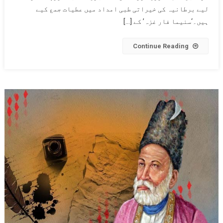
’’جوکر‘‘ کے
لیے برطانیہ کی خیراتی طبی امداد میں عطیات جمع کیے
ہیرو نے
ہیں۔‘سنیما فار غزہ’ کے […]
دستخط
شدہ
Continue Reading
پوسٹر
دیدیا