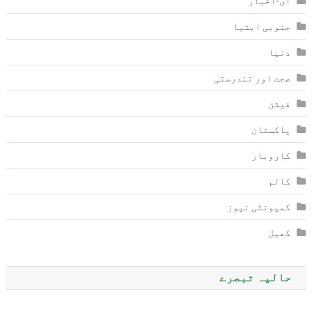
ای-اخبار
جنوبی ایشیا
دنیا
صحت اور تندرستی
فیشن
پاکستان
کاروبار
کالم
کمیونٹی نیوز
کھیل
حالیہ تبصرے