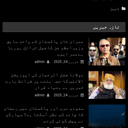
کھیل
تازہ خبریں
عمران خان پاکستان کے واحد سابق
وزیراعظم جن کاجیل ٹرائل ہورہا
ہےعمر ایوب
فروری 24, 2025
admin
مولانا فضل الرحمان کی اپوزیشن
الائنس کا حصہ بننے پر شرائط بارے
خبریں بے بنیاد قرار
فروری 24, 2025
admin
سعودی عرب اور پاکستان میں رمضان
کا چاند کب نظر آسکتا ہے؟ سپارکو
نے پیش گوئی کردی