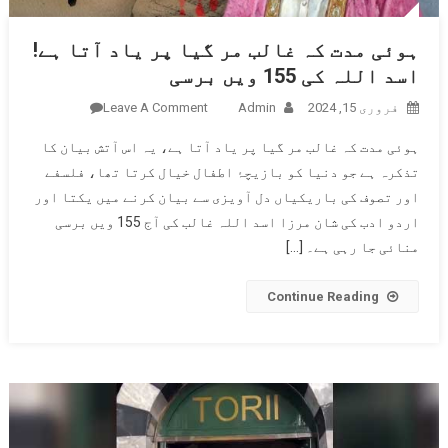
ہوئی مدت کہ غالب مر گیا پر یاد آتا ہے!
اسد اللہ کی 155 ویں برسی
فروری 15, 2024
Admin
Leave A Comment
On ہوئی
مدت کہ
ہوئی مدت کہ غالب مر گیا پر یاد آتا ہے، یہ اس آتش بیان کا
غالب مر
تذکرہ ہے جو دنیا کو بازیچۂ اطفال خیال کرتا تھا، فلسفے
گیا پر
اور تصوف کی باریکیاں دل آویزی سے بیان کرنے میں یکتا اور
یاد آتا
اردو ادب کی شان مرزا اسد اللہ غالب کی آج 155 ویں برسی
ہے! اسد
اللہ کی
منائی جا رہی ہے۔ […]
155 ویں
برسی
Continue Reading