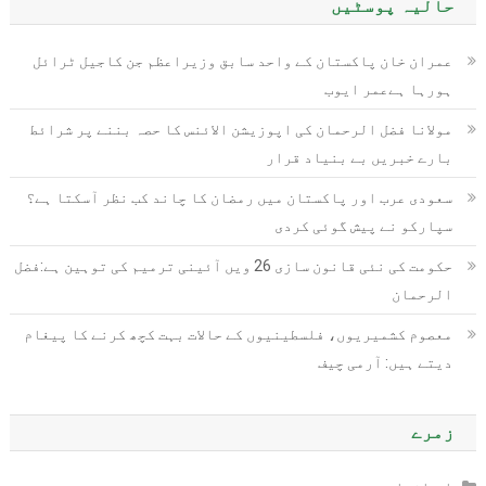
حالیہ پوسٹیں
عمران خان پاکستان کے واحد سابق وزیراعظم جن کاجیل ٹرائل
ہورہا ہےعمر ایوب
مولانا فضل الرحمان کی اپوزیشن الائنس کا حصہ بننے پر شرائط
بارے خبریں بے بنیاد قرار
سعودی عرب اور پاکستان میں رمضان کا چاند کب نظر آسکتا ہے؟
سپارکو نے پیش گوئی کردی
حکومت کی نئی قانون سازی 26 ویں آئینی ترمیم کی توہین ہے:فضل
الرحمان
معصوم کشمیریوں، فلسطینیوں کے حالات بہت کچھ کرنے کا پیغام
دیتے ہیں: آرمی چیف
زمرے