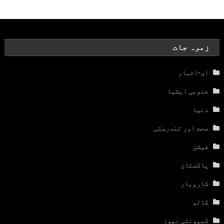
زمرہ جات
ای-اخبار
جنوبی ایشیا
دنیا
صحت اور تندرستی
فیشن
پاکستان
کاروبار
کالم
کمیونٹی نیوز