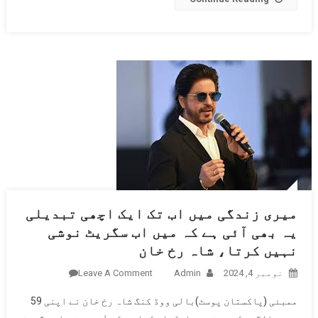
درست
فیصلے
کرسکیں ،
کرن رائو
میری زندگی میں اب تک ایک اچھی تبدیلی
یہ بھی آئی ہے کہ میں اب سگریٹ نوشی
نہیں کرتا، شاہ رخ خان
نومبر 4, 2024
Admin
Leave A Comment
On میری
زندگی میں
ممبئی (پاکستان پوسٹ)بالی ووڈ کنگ شاہ رخ خان نے اپنی 59
اب تک ایک