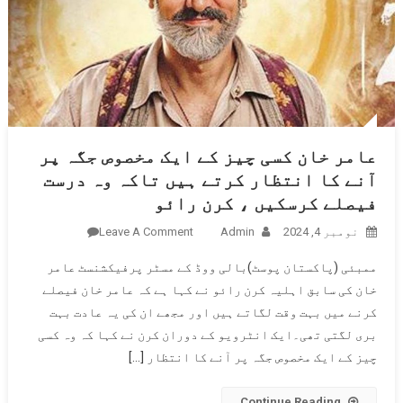
عامر خان کسی چیز کے ایک مخصوص جگہ پر
آنے کا انتظار کرتے ہیں تاکہ وہ درست
فیصلے کرسکیں ، کرن رائو
نومبر 4, 2024
Admin
Leave A Comment
On عامر
خان کسی
ممبئی (پاکستان پوسٹ)بالی ووڈ کے مسٹر پرفیکشنسٹ عامر
چیز کے
خان کی سابق اہلیہ کرن رائو نے کہا ہے کہ عامر خان فیصلے
ایک مخصوص
کرنے میں بہت وقت لگاتے ہیں اور مجھے ان کی یہ عادت بہت
جگہ پر
بری لگتی تھی۔ایک انٹرویو کے دوران کرن نے کہا کہ وہ کسی
آنے کا
انتظار
چیز کے ایک مخصوص جگہ پر آنے کا انتظار […]
کرتے ہیں
تاکہ وہ
Continue Reading