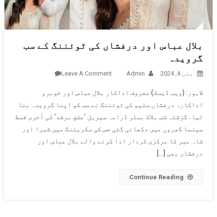
بلال عباس اور درفشاں کی ٹوئننگ کے سب
گرویدہ
مئی 4, 2024
Admin
Leave A Comment
On بلال عباس
اور درفشاں
لاہور: (ویب ڈیسک) معروف اداکار بلال عباس اور خوبرو
کی ٹوئننگ
اداکارہ درفشاں سلیم کی ٹوئننگ نے سب کو اپنا گرویدہ بنا
کے سب
لیا۔گزشتہ شب بلاک بسٹر ڈرامہ سیریل ’عشق مرشد‘ کی آخری قسط
گرویدہ
سینما گھروں میں دکھائی گئی جس کی سکریننگ میں شبرا اور
شاہ میر کا مرکزی کردار ادا کرنے والے بلال عباس اور
درفشاں بھی […]
Continue Reading