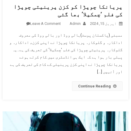
پریانکا چوپڑا کو کزن پرینیتی چوپڑا
کی فلم ’چمکیلا‘ بھا گئی
اپریل 15, 2024
Admin
Leave A Comment
On
پریانکا
ممبئی (پاکستان پوسٹ)ہالی ووڈ اور بالی ووڈ کی معروف
چوپڑا کو
اداکارہ و گلوکارہ پریانکا چوپڑا نے اپنی کزن، اداکارہ و
کزن
گلوکارہ پرینیتی چوپڑا کی فلم ’چمکیلا‘ کی تعریف کی ہے۔یہ
پرینیتی
پہلی بار ہوا ہے کہ ایک ہی انڈسٹری میں کام کرتے ہوئے
چوپڑا کی
فلم
پریانکا چوپڑا نے اپنی کزن پرینیتی کے کام کی تعریف کی ہے
’چمکیلا‘
اور اْنہیں […]
بھا گئی
Continue Reading