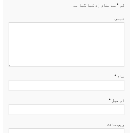
کو
*
سے نشان زد کیا گیا ہے
تبصرہ
نام
*
ای میل
*
ویب‌ سائٹ