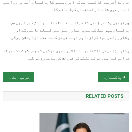
جاوید آفریدی کا کہنا ہے کہ ڈیرن سیمی کا پاکستان آمد پر روایتی
انداز میں شاندار استقبال کیا جائے گا۔
چیئرمین پشاور زلمی کا کہنا ہے کہ انشاللہ وہ دن دور نہیں جب
پاکستان سپر لیگ کے میچز پشاور میں بھی کھیلے جائیں گے اور
پشاور زلمی ہوم گراؤنڈ پر اپنے فینز کے سامنے ان ایکشن ہوگی۔
پشاور زلمی کی انتظامیہ نے تقریب میں لوگوں کو بھی شرکت کا موقع
فراہم کیا ہے، جس کے ٹکٹس کی فروخت کل سے شروع ہو گی۔
پوسٹوں کی نیویگیشن
پاکستان بمقابلہ جنوبی افریقا، فیصلہ کن معرکہ آج ہوگا
ٹرمپ ایک بار پھر اپنا مذاق بنوا گئے
RELATED POSTS