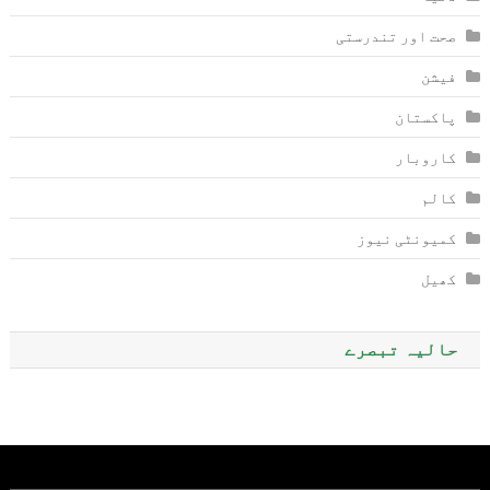
صحت اور تندرستی
فیشن
پاکستان
کاروبار
کالم
کمیونٹی نیوز
کھیل
حالیہ تبصرے