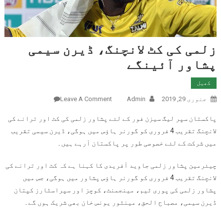
زلمی کی کٹ لانچنگ، ڈیرن سیمی
پشاور آئینگے
کھیل
جنوری 29, 2019
Admin
Leave A Comment
On زلمی کی کٹ
لانچنگ، ڈیرن
پاکستان سپر لیگ سیزن فور کے لئے پشاور زلمی کی کٹ اور ترانے کی
سیمی پشاور
لانچنگ تقریب 4 فروری کو گورنر ہاؤس میں ہوگی، ڈیرن سیمی تقریب
آئینگے
میں شرکت کے لئے خصوصی طور پر پاکستان آرہے ہیں۔
چیئرمین پشاور زلمی جاوید آفریدی کا کہنا ہے کہ کٹ اور ترانے کی
لانچنگ تقریب 4 فروری کو گورنر ہاؤس پشاور میں ہوگی، جس میں
پشاور زلمی کی پوری ٹیم، مینجمنٹ، کوچز اور سپراسٹارز کپتان
ڈیرن سیمی، مصباح الحق، مینٹور یونس خان بھی شریک ہوں گے۔