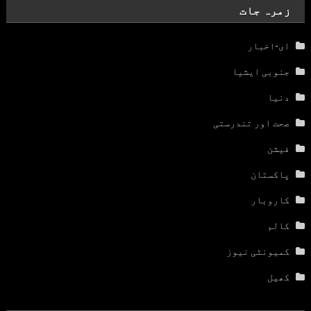
زمرہ جات
ای-اخبار
جنوبی ایشیا
دنیا
صحت اور تندرستی
فیشن
پاکستان
کاروبار
کالم
کمیونٹی نیوز
کھیل