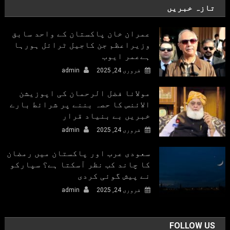
تازہ خبریں
عمران خان پاکستان کے واحد سابق
وزیراعظم جن کاجیل ٹرائل ہورہا
ہےعمر ایوب
فروری 24, 2025
admin
مولانا فضل الرحمان کی اپوزیشن
الائنس کا حصہ بننے پر شرائط بارے
خبریں بے بنیاد قرار
فروری 24, 2025
admin
سعودی عرب اور پاکستان میں رمضان
کا چاند کب نظر آسکتا ہے؟ سپارکو
نے پیش گوئی کردی
فروری 24, 2025
admin
FOLLOW US