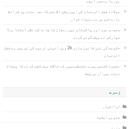
ہورہا ہےعمر ایوب
مولانا فضل الرحمان کی اپوزیشن الائنس کا حصہ بننے پر شرائط
بارے خبریں بے بنیاد قرار
سعودی عرب اور پاکستان میں رمضان کا چاند کب نظر آسکتا ہے؟
سپارکو نے پیش گوئی کردی
حکومت کی نئی قانون سازی 26 ویں آئینی ترمیم کی توہین ہے:فضل
الرحمان
معصوم کشمیریوں، فلسطینیوں کے حالات بہت کچھ کرنے کا پیغام
دیتے ہیں: آرمی چیف
زمرے
ای-اخبار
جنوبی ایشیا
دنیا