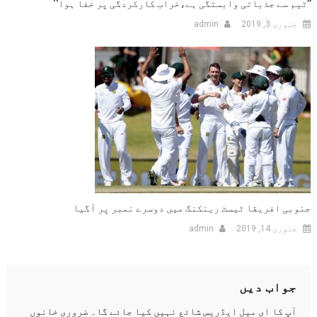
’’ٹیم سے جذباتی وابستگی ہے،خراب کارکردگی پر خفا ہوا‘‘
جنوری 3, 2019
admin
جنوبی افریقا ٹیسٹ رینکنگ میں دوسرے نمبر پر آگیا
جنوری 14, 2019
admin
جواب دیں
آپ کا ای میل ایڈریس شائع نہیں کیا جائے گا۔
ضروری خانوں