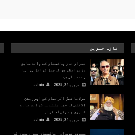
تازہ خبریں
عمران خان پاکستان کے واحد سابق
وزیراعظم جن کاجیل ٹرائل ہورہا
ہےعمر ایوب
فروری 24, 2025
admin
مولانا فضل الرحمان کی اپوزیشن
الائنس کا حصہ بننے پر شرائط بارے
خبریں بے بنیاد قرار
فروری 24, 2025
admin
سعودی عرب اور پاکستان میں رمضان کا