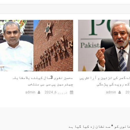
ے گھر کی تزئین و آرائش پی
محسن نقوی 3سال کیلئے بلامقابلہ
چیئرمین پی سی بی منتخب
admin
فروری 6, 2024
admin
انوں کو
*
سے نشان زد کیا گیا ہے