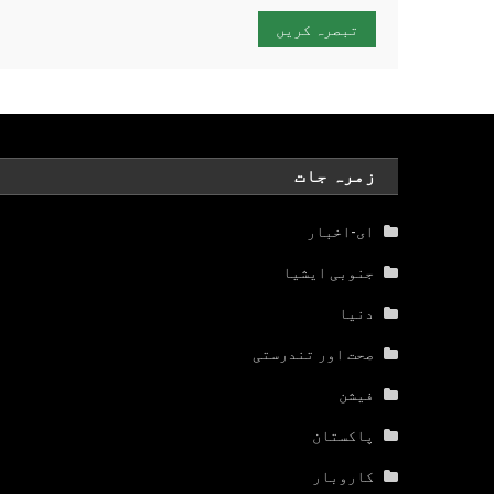
زمرہ جات
ای-اخبار
جنوبی ایشیا
دنیا
صحت اور تندرستی
فیشن
پاکستان
کاروبار