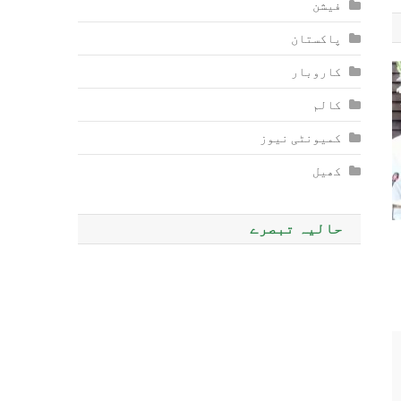
فیشن
پاکستان
کاروبار
کالم
کمیونٹی نیوز
کھیل
حالیہ تبصرے