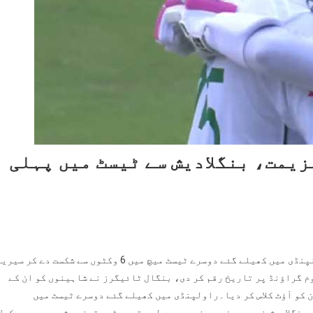
زیمت، بنگلادیش سے ٹیسٹ میں پہلی
راولپنڈی: (پاکستان پوسٹ) بنگلا دیش نے پاکستان کو راولپنڈی میں کھیلے گئے دوسرے ٹیسٹ میچ میں 6 وکٹوں سے شکست دے کر سی
م گراؤنڈ پر تاریخ رقم کر دی، بنگال ٹائیگرز نے شاہینوں کو ان کے
ریز میں پاکستان کو آؤٹ کلاس کر دیا۔راولپنڈی میں کھیلے گئے دوسرے ٹیسٹ میں
نا پڑا، بنگلادیش نے سیریز دو صفرسے جیت لی، قومی ٹیم تینوں شعبوں میں مکمل