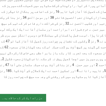
 دیش نے 185 رنز کا ہدف 4 وکٹوں پر با آسانی پورا کر لیا۔راولپنڈی کرکٹ سٹیڈیم میں کھیلے گئے سیریز کے
دوسرے ٹیسٹ کے آخری روز بنگلادیش نے 42 رنز بغیر کسی نقصان کے کھیل کا آغاز کیا تاہم 16 رنز کے اضافے پر بنگال ٹائیگرز کے
ذاکر حسن 40 اور شادمان اسلام 24 رنز بناکر آؤٹ ہوگئے۔بعدازاں کپتان نجم الحسین شانتو 38 اور مومن الحق 34 رنز بنا کر
گنوا بیٹھے لیکن بعد میں آنے والے سابق کپتان مشفق الرحیم اور شکیب الحسن نے 32 رنز کی شراکت داری قائم کر کے ٹیم کم میچ
میر حمزہ، خرم شہزاد، ابراراحمد اور سلمان آغا نے ایک ایک وکٹ لی،
ار وائٹ واش کا سامنا کرنا پڑا۔اس سے قبل پاکستان کی بیٹنگ لائن دوسری اننگز میں بری طر
ناکام رہی اور پوری ٹیم 172 رنز پر آؤٹ ہو گئی۔قومی ٹیم نے 9 رنز 2 وکٹوں کے نقصان پر چوتھے روز کھیل کا آغاز کیا تو 47 کے
مجموعی سکور پر اوپنر صائم ایوب 20 رنز بنا کر تسکین احمد کی گیند پر کیچ آؤٹ ہو گئے جبکہ اس کے بعد کپتان شان مسعود 62 کے
ئے۔کپتان شان مسعود کے بعد تجربہ کار بلے باز بابر اعظم بھی خاص کارکردگی نہیں
دکھا سکے اور 11 رنز بنا کر پویلین کی راہ لی، بابراعظم پوری سیریز میں اچھا کھیل پیش نہ کر سکے۔نائب کپتان سعود شکیل 2،
وکٹ کیپر بلے باز محمد رضوان 43، محمد علی صفر، ابرار احمد 2 اور میر حمزہ 4 رنز بناکر آؤٹ ہوئے جبکہ
کے ساتھ ناٹ آؤٹ رہے۔بنگلادیش کی جانب سے حسن محمود نے 5، ناہید رانا نے 4 اور تسکین احمد نے ایک کھلاڑی کو آؤٹ کیا
غاز کیا تاہم سٹیڈیم میں کم روشنی کی وجہ سے میچ کے چوتھے روز کا
دن رات ایک کر کے حالات بدل دیں گے، شہباز شریف