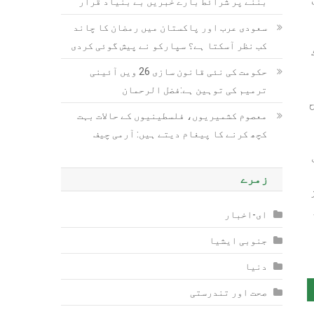
بننے پر شرائط بارے خبریں بے بنیاد قرار
سعودی عرب اور پاکستان میں رمضان کا چاند
کب نظر آسکتا ہے؟ سپارکو نے پیش گوئی کردی
 وکٹ
حکومت کی نئی قانون سازی 26 ویں آئینی
ترمیم کی توہین ہے:فضل الرحمان
ح
معصوم کشمیریوں، فلسطینیوں کے حالات بہت
کچھ کرنے کا پیغام دیتے ہیں: آرمی چیف
زمرے
 سلمان علی آغا 47 رنز
۔185 رنز
ای-اخبار
جنوبی ایشیا
دنیا
صحت اور تندرستی