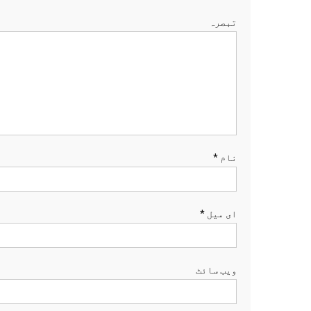
تبصرہ
نام
*
ای میل
*
ویب‌ سائٹ