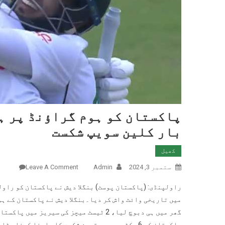
پاکستان کو ہوم گراؤنڈ پر ہ
بار کلین سویپ شکست
کھیل
ستمبر 3, 2024
Admin
Leave A Comment
On پاکستان کو ہوم گراؤنڈ پر ہزیمت، بنگلادیش سے ٹیسٹ میں پہلی بار کلین سویپ شکست
میں تاریخی وائٹ واش کر دیا۔بنگلا دیش نے پاکستان کے ہو
گھر میں ہی دبوچ لیا، 2 ٹیسٹ میچز کی سی
پاکستان کو 6 وکٹوں سے بدترین شکست کا سامنا کر