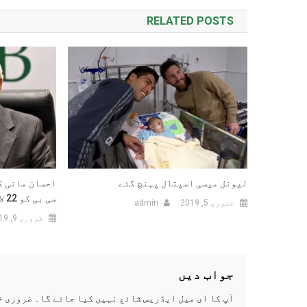
RELATED POSTS
لیونل میسی اسپتال پہنچ گئے
احسان مانی ک
سی بی کو 22 لاکھ روپے کی پڑےگی
جنوری 5, 2019
admin
فروری 9, 2019
جواب دیں
آپ کا ای میل ایڈریس شائع نہیں کیا جائے گا۔
ضروری خ