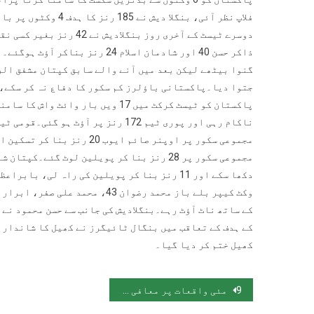
فلاپ نظر آئی، بنگلا
جتوا دیا۔پاکستانی باؤلرز کم سکور کا دفاع نہ کر سکے، 
پاکستان کو ٹیسٹ کرکٹ میں 17 ویں ب
مجموعی سکور پر 28 رنز بنا کر پویلین لوٹ گ
کے ہدف کے تعاقب میں بنگال ٹائیگرز نے کھیل کا شاندار آ
کھیل ختم کر دیا گیا۔
پوسٹوں کی نیویگیشن
9 مئی واقعات پر معافی مانگنے تک عمران خان سے مذاکرات نہیں ہونگے: احسن اقبال