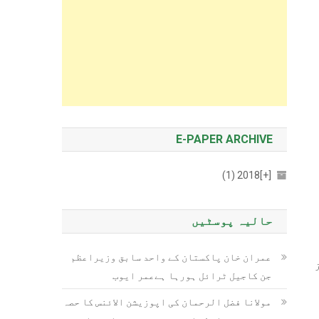
E-PAPER ARCHIVE
2018 (1)
[+]
حالیہ پوسٹیں
عمران خان پاکستان کے واحد سابق وزیراعظم
ریز
جن کاجیل ٹرائل ہورہا ہےعمر ایوب
مولانا فضل الرحمان کی اپوزیشن الائنس کا حصہ