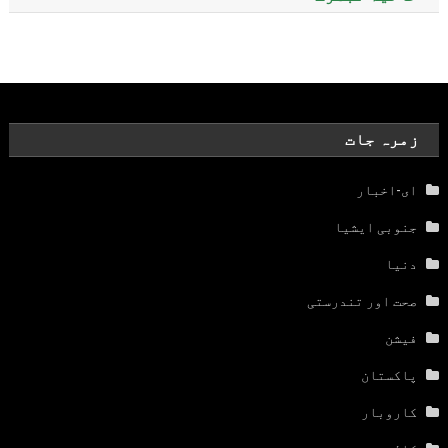
زمرہ جات
ای-اخبار
جنوبی ایشیا
دنیا
صحت اور تندرستی
فیشن
پاکستان
کاروبار