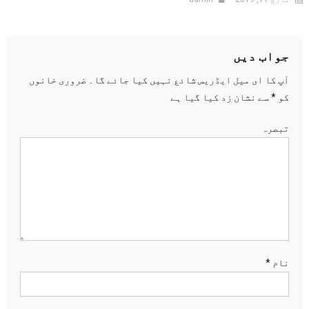
جواب دیں
آپ کا ای میل ایڈریس شائع نہیں کیا جائے گا۔
ضروری خانوں
کو
*
سے نشان زد کیا گیا ہے
تبصرہ
نام
*