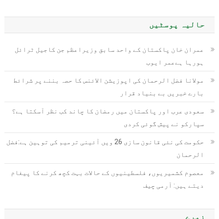
حالیہ پوسٹیں
عمران خان پاکستان کے واحد سابق وزیراعظم جن کاجیل ٹرائل
ہورہا ہےعمر ایوب
مولانا فضل الرحمان کی اپوزیشن الائنس کا حصہ بننے پر شرائط
بارے خبریں بے بنیاد قرار
سعودی عرب اور پاکستان میں رمضان کا چاند کب نظر آسکتا ہے؟
سپارکو نے پیش گوئی کردی
حکومت کی نئی قانون سازی 26 ویں آئینی ترمیم کی توہین ہے:فضل
الرحمان
معصوم کشمیریوں، فلسطینیوں کے حالات بہت کچھ کرنے کا پیغام
دیتے ہیں: آرمی چیف
زمرے