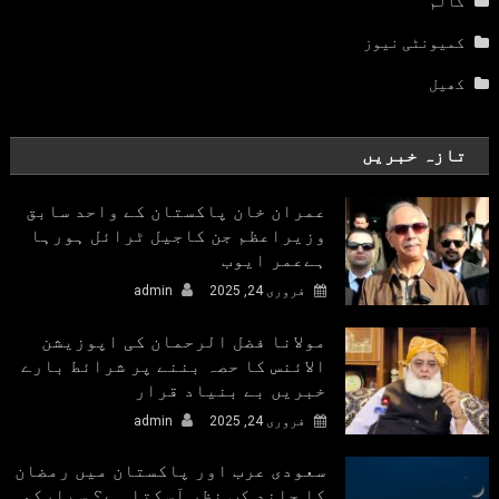
کالم
کمیونٹی نیوز
کھیل
تازہ خبریں
عمران خان پاکستان کے واحد سابق
وزیراعظم جن کاجیل ٹرائل ہورہا
ہےعمر ایوب
فروری 24, 2025
admin
مولانا فضل الرحمان کی اپوزیشن
الائنس کا حصہ بننے پر شرائط بارے
خبریں بے بنیاد قرار
فروری 24, 2025
admin
سعودی عرب اور پاکستان میں رمضان
کا چاند کب نظر آسکتا ہے؟ سپارکو