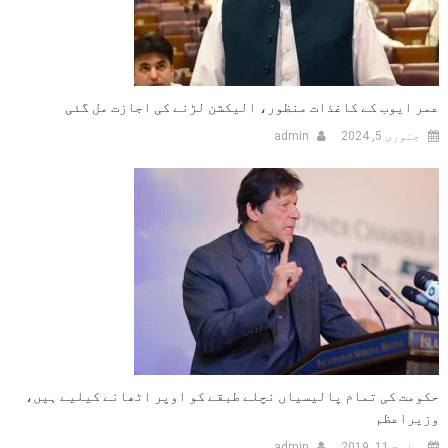
عمر ایوب کے کاغذات منظور، الیکشن لڑنے کی اجازت مل گئی
جنوری 5, 2024
admin
حکومت کی تمام پالیسیاں نچلے طبقے کو اوپر اٹھانے کیلیے ہیں،
وزیراعظم
مارچ 11, 2019
admin