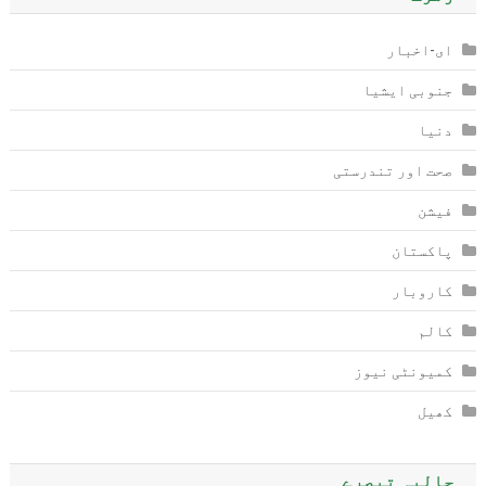
ای-اخبار
جنوبی ایشیا
دنیا
صحت اور تندرستی
فیشن
پاکستان
کاروبار
کالم
کمیونٹی نیوز
کھیل
حالیہ تبصرے