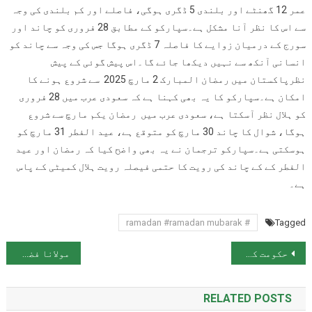
عمر 12 گھنٹے اور بلندی 5 ڈگری ہوگی، فاصلے اور کم بلندی کی وجہ
سے اس کا نظر آنا مشکل ہے۔سپارکو کے مطابق 28 فروری کو چاند اور
سورج کے درمیان زوایے کا فاصلہ 7 ڈگری ہوگا جس کی وجہ سے چاند کو
انسانی آنکھ سے نہیں دیکھا جائے گا۔اس پیش گوئی کے پیش
نظرپاکستان میں رمضان المبارک 2 مارچ 2025 سے شروع ہونے کا
امکان ہے۔سپارکو کا یہ بھی کہنا ہے کہ سعودی عرب میں 28 فروری
کو ہلال نظر آسکتا ہے، سعودی عرب میں رمضان یکم مارچ سے شروع
ہوگا، شوال کا چاند 30 مارچ کو متوقع ہے، عید الفطر 31 مارچ کو
ہوسکتی ہے۔سپارکو ترجمان نے یہ بھی واضح کیا کہ رمضان اور عید
الفطر کے کے چاند کی رویت کا حتمی فیصلہ رویت ہلال کمیٹی کے پاس
ہے۔
# ramadan #ramadan mubarak
Tagged
پوسٹوں کی نیویگیشن
حکومت کی نئی قانون سازی 26 ویں آئینی ترمیم کی توہین ہے:فضل الرحمان
مولانا فضل الرحمان کی اپوزیشن الائنس کا حصہ بننے پر شرائط بارے خبریں بے بنیاد قرار
RELATED POSTS