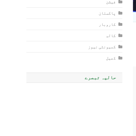
فیشن
پاکستان
کاروبار
کالم
کمیونٹی نیوز
کھیل
حالیہ تبصرے