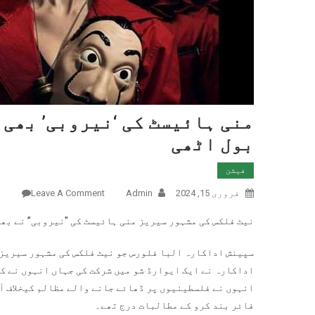
منی ہائیسٹ کی ‘نیروبی’ بھی 
بول اٹھی
فیشن
فروری 15, 2024
Admin
Leave A Comment
On منی ہائیسٹ کی ‘نیروبی’ بھی نہتے فلسطینیوں کیخلاف مظالم پر بول اٹھی
نیٹ فلکس کی مشہور سیریز منی ہائیسٹ کی "نیروبی” نے بھی
سپینش اداکارہ البا فلورس جو نیٹ فلکس کی مشہور سیریز 
اداکارہ نے ایک ایوارڈ شو میں شرکت کی جہاں انہوں نے کا
انہوں نے فلسطینیوں پر ڈھائے جانے والے مظالم کیخلاف آ
فائر بند کرو کے مطالبات درج تھے۔