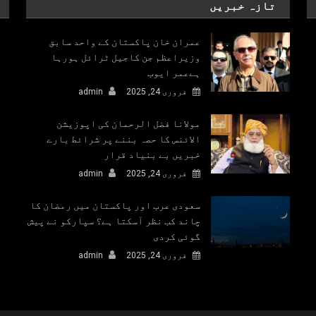
تازہ خبریں
عمران خان پاکستان کے واحد سابق
وزیراعظم جن کاجیل ٹرائل ہورہا
ہےعمر ایوب
فروری 24, 2025
admin
مولانا فضل الرحمان کی اپوزیشن
الائنس کا حصہ بننے پر شرائط بارے
خبریں بے بنیاد قرار
فروری 24, 2025
admin
سعودی عرب اور پاکستان میں رمضان کا
چاند کب نظر آسکتا ہے؟ سپارکو نے پیش
گوئی کردی
فروری 24, 2025
admin