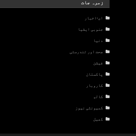
زمرہ جات
ای-اخبار
جنوبی ایشیا
دنیا
صحت اور تندرستی
فیشن
پاکستان
کاروبار
کالم
کمیونٹی نیوز
کھیل