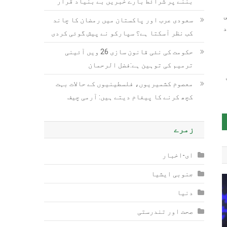
بننے پر شرائط بارے خبریں بے بنیاد قرار
ی
سعودی عرب اور پاکستان میں رمضان کا چاند
د
کب نظر آسکتا ہے؟ سپارکو نے پیش گوئی کردی
حکومت کی نئی قانون سازی 26 ویں آئینی
ترمیم کی توہین ہے:فضل الرحمان
معصوم کشمیریوں، فلسطینیوں کے حالات بہت
کچھ کرنے کا پیغام دیتے ہیں: آرمی چیف
زمرے
ای-اخبار
جنوبی ایشیا
دنیا
صحت اور تندرستی