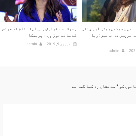
ے میں سوکھی روٹی اور پانی
ہمیشہ سے خواہش رہی اپنا نام نک جونس
ہ مرچیں دی جاتیں: ریا
کے ساتھ جوڑ وں ، پرینکا
فروری 9, 2019
admin
admin
انوں کو
*
سے نشان زد کیا گیا ہے