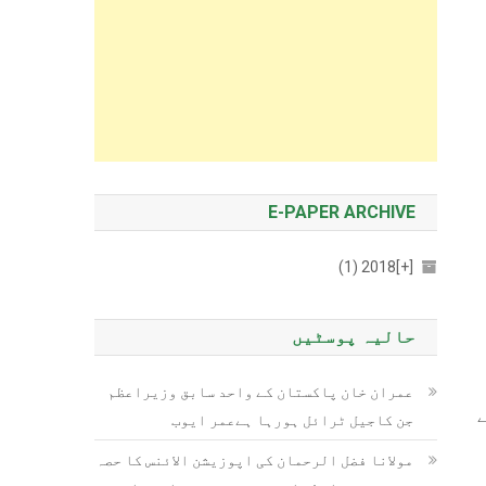
E-PAPER ARCHIVE
2018 (1)
[+]
حالیہ پوسٹیں
عمران خان پاکستان کے واحد سابق وزیراعظم
ے
جن کاجیل ٹرائل ہورہا ہےعمر ایوب
مولانا فضل الرحمان کی اپوزیشن الائنس کا حصہ