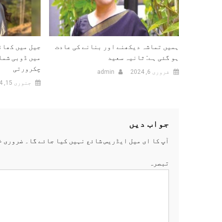
ہمیں تماشہ دیکھنے اور بنانے کی عادت
جیل میں کھان
ہو گئی ہے: ثانیہ سعید
میں ڈوبی شمل
چکرورتی
فروری 6, 2024
admin
جنوری 15, 2024
جواب دیں
آپ کا ای میل ایڈریس شائع نہیں کیا جائے گا۔
ضروری خ
تبصرہ