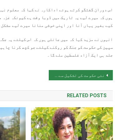
اس دوران گفتگو کرتے ہوئے اداکارہ نے کہا کہ معلوم نہی
ہوں کہ میرے لیے یہ تاریک میں ڈوبا وقت ہے کیونکہ غزہ م
کیے بغیر یہاں آنا اور اپنی خوشی منانا میرے لیے مشکل 
انہوں نے مزید کہا کہ میں جانتی ہوں کہ اس کیلئے یہ جگہ
سپین کی حکومت کو جنگ کو روکنے کیلئے جو کچھ کرنا چاہیے
جلد ہی ایک آزاد فلسطین ملے گا۔
پوسٹوں کی نیویگیشن
نئی حکومت کی تشکیل سے قبل ہی عوام پر پٹرول بم گرانے کی تیاری
RELATED POSTS