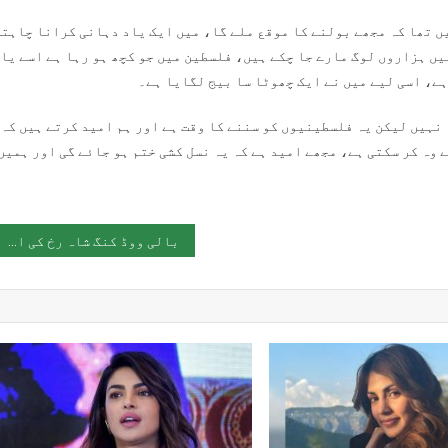
ں تھا کہ مجھے بولنے کا موقع ملے گا، میں ایک یاد دہانی کرانا چاہت
یں ہزاروں لوگ مارے جا چکے ہیں، فلسطین میں جو کچھ ہو رہا ہے اسے یا
ہے، اسی لیے میں نے ایک چھوٹا سا بیج لگایا ہے۔
 نہیں لیکن یہ فلسطینیوں کو سننے کا وقت ہے اور ہم امید کرتے ہیں کہ
 وہ کر سکتی ہے، مجھے امید ہے کہ یہ نسل کشی ختم ہو جائے گی اور ہمیں
بالی ووڈ کنگ شاہ رخ کی اہلیہ گوری خان نے اپنا ریسٹورنٹ کھول لیا