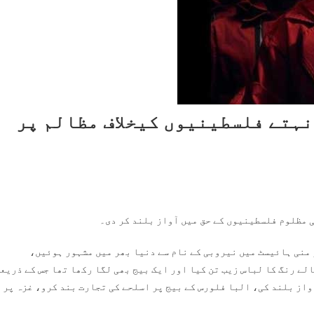
نہتے فلسطینیوں کیخلاف مظالم پر
 مظلوم فلسطینیوں کے حق میں آواز بلند کر دی۔
منی ہائیسٹ میں نیروبی کے نام سے دنیا بھر میں مشہور ہوئیں،
لے رنگ کا لباس زیب تن کیا اور ایک بیج بھی لگا رکھا تھا جس کے ذریع
واز بلند کی، البا فلورس کے بیج پر اسلحے کی تجارت بند کرو، غزہ پر