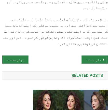
چنکی پانڈے، سوزین خان، سنجے کپور، سیما سجدے، مہیپ کپور اور
دیگر شامل تھے۔
واضح رہے کہ شاہ رخ خان کی اہلیہ پیشے کے اعتبار سے ایک مشہور
انٹیریئر ڈیزائنر ہیں اور وہ متعدد ہوٹلوں کو اپنی خدمات مہیا
کر چکی ہیں تاہم اپنے نئے ریسٹورنٹ کے حوالے سے گوری خان نے ایک
ہفتہ قبل اپنے انسٹاگرام اکاؤنٹ پر لوگوں کو خبر دی تھی اور جلد
افتتاح کی خوشخبری سنائی تھی۔
پوسٹوں کی نیویگیشن
منی ہائیسٹ کی ‘نیروبی’ بھی نہتے فلسطینیوں کیخلاف مظالم پر بول اٹھی
ہوئی مدت کہ غالب مر گیا پر یاد آتا ہے! اسد اللہ کی 155 ویں برسی
RELATED POSTS