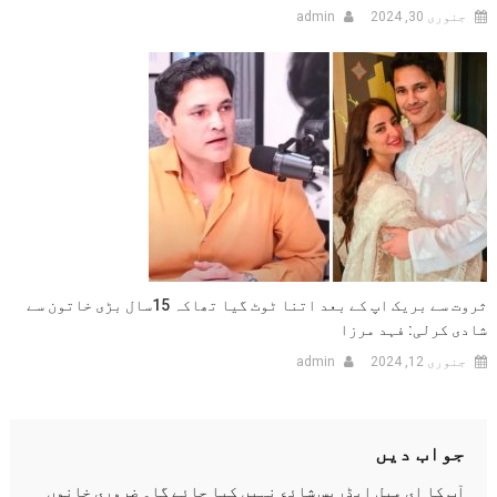
جنوری 30, 2024
admin
ثروت سے بریک اپ کے بعد اتنا ٹوٹ گیا تھاکہ 15سال بڑی خاتون سے
شادی کرلی: فہد مرزا
جنوری 12, 2024
admin
جواب دیں
آپ کا ای میل ایڈریس شائع نہیں کیا جائے گا۔
ضروری خانوں