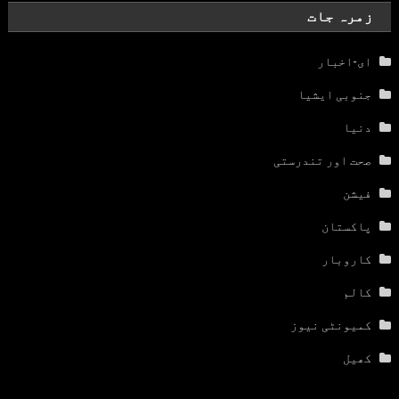
زمرہ جات
ای-اخبار
جنوبی ایشیا
دنیا
صحت اور تندرستی
فیشن
پاکستان
کاروبار
کالم
کمیونٹی نیوز
کھیل