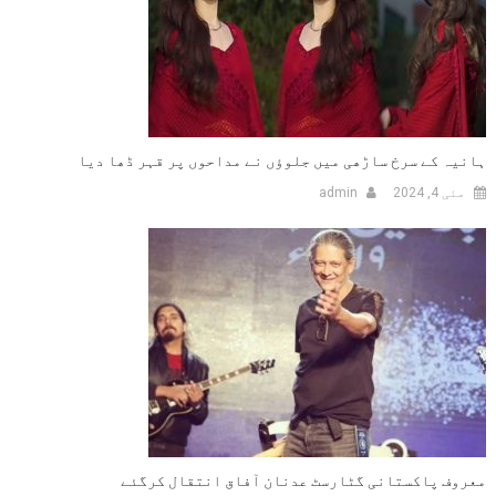
ہانیہ کے سرخ ساڑھی میں جلوؤں نے مداحوں پر قہر ڈھا دیا
مئی 4, 2024
admin
معروف پاکستانی گٹارسٹ عدنان آفاق انتقال کرگئے