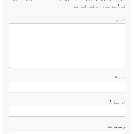
کو
*
سے نشان زد کیا گیا ہے
تبصرہ
نام
*
ای میل
*
ویب‌ سائٹ