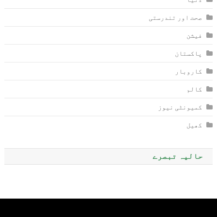
صحت اور تندرستی
فیشن
پاکستان
کاروبار
کالم
کمیونٹی نیوز
کھیل
حالیہ تبصرے