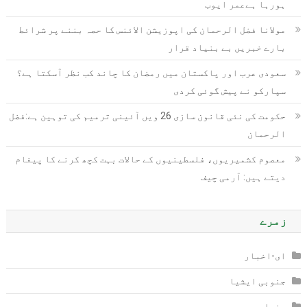
ہورہا ہےعمر ایوب
مولانا فضل الرحمان کی اپوزیشن الائنس کا حصہ بننے پر شرائط
بارے خبریں بے بنیاد قرار
سعودی عرب اور پاکستان میں رمضان کا چاند کب نظر آسکتا ہے؟
سپارکو نے پیش گوئی کردی
حکومت کی نئی قانون سازی 26 ویں آئینی ترمیم کی توہین ہے:فضل
الرحمان
معصوم کشمیریوں، فلسطینیوں کے حالات بہت کچھ کرنے کا پیغام
دیتے ہیں: آرمی چیف
زمرے
ای-اخبار
جنوبی ایشیا
دنیا