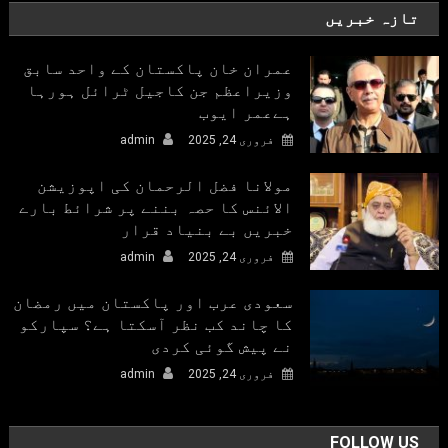
تازہ خبریں
عمران خان پاکستان کے واحد سابق
وزیراعظم جن کاجیل ٹرائل ہورہا
ہےعمر ایوب
فروری 24, 2025
admin
مولانا فضل الرحمان کی اپوزیشن
الائنس کا حصہ بننے پر شرائط بارے
خبریں بے بنیاد قرار
فروری 24, 2025
admin
سعودی عرب اور پاکستان میں رمضان
کا چاند کب نظر آسکتا ہے؟ سپارکو
نے پیش گوئی کردی
فروری 24, 2025
admin
FOLLOW US