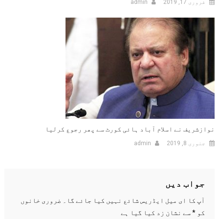
فروری 17, 2019
admin
نوازشریف نے اسلام آباد ہائی کورٹ سے پھر رجوع کرلیا
جنوری 8, 2019
admin
جواب دیں
آپ کا ای میل ایڈریس شائع نہیں کیا جائے گا۔
ضروری خانوں
کو
*
سے نشان زد کیا گیا ہے