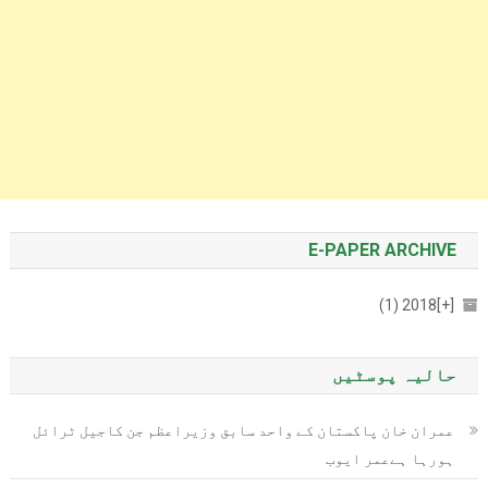
E-PAPER ARCHIVE
2018 (1)
[+]
حالیہ پوسٹیں
عمران خان پاکستان کے واحد سابق وزیراعظم جن کاجیل ٹرائل
ہورہا ہےعمر ایوب