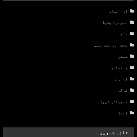
ای-اخبار
جنوبی ایشیا
دنیا
صحت اور تندرستی
فیشن
پاکستان
کاروبار
کالم
کمیونٹی نیوز
کھیل
تازہ خبریں