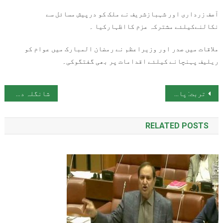
آصف زرداری اور شہبازشریف نے ملک کو درپیش مسائل سے
نکالنےکیلئے مشترکہ عزم کااظہارکیا ۔
ملاقات میں صدر اور وزیراعظم نے رمضان المبارک میں عوام کو
ریلیف پہنچانے کیلئے اقدامات پر بھی گفتگوکی۔
پوسٹوں کی نیویگیشن
تربت: پاکستان نیول ایئر بیس پر حملہ ناکام، 4 دہشتگرد ہلاک، سپاہی شہید
شانگلہ دھماکہ: وفاقی وزیر داخلہ کی چینی سفارتخانے آمد، سفیر کو تفصیلات سے آگاہ کیا
RELATED POSTS