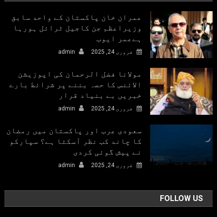
عمران خان پاکستان کے واحد سابق
وزیراعظم جن کاجیل ٹرائل ہورہا
ہےعمر ایوب
فروری 24, 2025
admin
مولانا فضل الرحمان کی اپوزیشن
الائنس کا حصہ بننے پر شرائط بارے
خبریں بے بنیاد قرار
فروری 24, 2025
admin
سعودی عرب اور پاکستان میں رمضان
کا چاند کب نظر آسکتا ہے؟ سپارکو
نے پیش گوئی کردی
فروری 24, 2025
admin
FOLLOW US