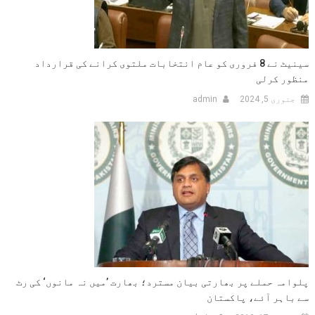
سینیٹ نے 8 فروری کو عام انتخابات ملتوی کرانے کی قرارداد
منظور کرلی
جنوری 5, 2024
admin
پلوامہ حملے پر بھارتی بیان مسترد؛ بھارت ’میں نہ مانوں‘ کی رٹ
سے باہر آئے، پاکستان