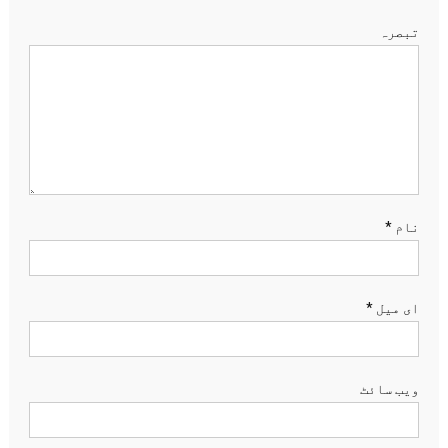
تبصرہ
نام
*
ای میل
*
ویب‌ سائٹ