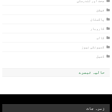
صحت اور تندرستی
فیشن
پاکستان
کاروبار
کالم
کمیونٹی نیوز
کھیل
حالیہ تبصرے
زمرہ جات