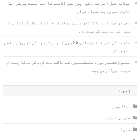
مولانا فضل الرحمان کی اپوزیشن الائنس کا حصہ بننے پر شرائط
بارے خبریں بے بنیاد قرار
سعودی عرب اور پاکستان میں رمضان کا چاند کب نظر آسکتا ہے؟
سپارکو نے پیش گوئی کردی
حکومت کی نئی قانون سازی 26 ویں آئینی ترمیم کی توہین ہے:فضل
الرحمان
معصوم کشمیریوں، فلسطینیوں کے حالات بہت کچھ کرنے کا پیغام
دیتے ہیں: آرمی چیف
زمرے
ای-اخبار
جنوبی ایشیا
دنیا